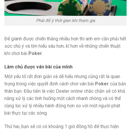
Phải để ý thời gian khi tham gia
Để giành được chiến thắng nhiều hơn thì anh em cần phải hết
sức chú ý và tìm hiểu sâu hơn, kĩ hơn về những chiến thuật
khi chơi bài
Poker
.
Làm chủ được ván bài của mình
Một yếu tố rất đơn giản và dễ hiểu nhưng cũng rất là quan
trọng trong việc quyết định cách chơi ván bài
Poker
của bản
thân bạn.
Đầu tiên là việc Dealer online chắc chắn sẽ có khả
năng xử lý các tình huống một cách nhanh chóng và có thể
cùng lúc xử lý nhiều hành động hơn so với một người phát
bài thực tại các sòng.
Thứ hai, bạn sẽ có có khoảng 1 giờ đồng hồ để thực hiện