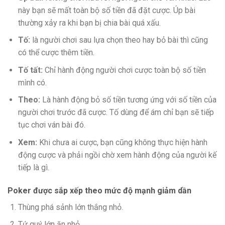
này bạn sẽ mất toàn bộ số tiền đã đặt cược
. Úp bài
thường xảy ra khi bạn bị chia bài quá xấu.
Tố:
là người chơi sau lựa chọn theo hay bỏ bài thì cũng
có thể cược thêm tiền.
Tố tất:
Chỉ hành động người chơi cược toàn bộ số tiền
mình có.
Theo:
Là hành động bỏ số tiền tương ứng với số tiền của
người chơi trước đã cược. Tố dùng để ám chỉ bạn sẽ tiếp
tục chơi ván bài đó.
Xem:
Khi chưa ai cược, bạn cũng không thực hiện hành
động cược và phải ngồi chờ xem hành động của người kế
tiếp là gì.
Poker được sắp xếp theo mức độ mạnh giảm dần
Thùng phá sảnh lớn thắng nhỏ.
Tứ quý lớn ăn nhỏ.