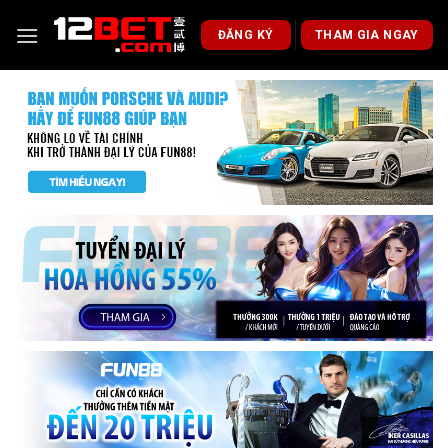
Skip
to
ĐĂNG KÝ
THAM GIA NGAY
content