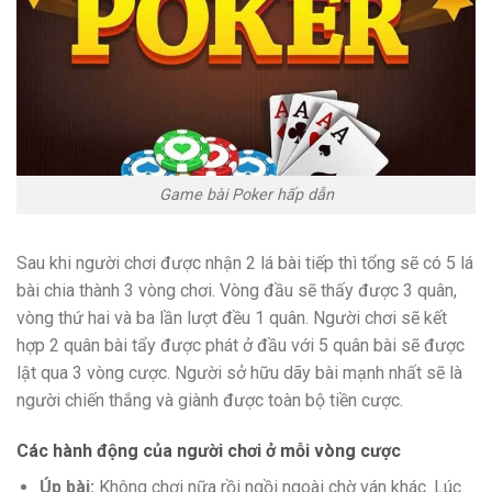
Game bài Poker hấp dẫn
Sau khi người chơi được nhận 2 lá bài tiếp thì tổng sẽ có 5 lá
bài chia thành 3 vòng chơi. Vòng đầu sẽ thấy được 3 quân,
vòng thứ hai và ba lần lượt đều 1 quân.
Người chơi sẽ kết
hợp 2 quân bài tẩy được phát ở đầu với 5 quân bài sẽ được
lật qua 3 vòng cược. Người sở hữu dãy bài mạnh nhất sẽ là
người chiến thắng và giành được toàn bộ tiền cược.
Các hành động của người chơi ở mỗi vòng cược
Úp bài:
Không chơi nữa rồi ngồi ngoài chờ ván khác. Lúc