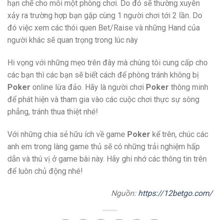
hạn chế cho mỗi một phòng chơi. Do đó sẽ thường xuyên
xảy ra trường hợp bạn gặp cùng 1 người chơi tới 2 lần. Do
đó việc xem các thói quen Bet/Raise và những Hand của
người khác sẽ quan trọng trong lúc này
Hi vọng với những mẹo trên đây mà chúng tôi cung cấp cho
các bạn thì các bạn sẽ biết cách để phòng tránh không bị
Poker
online lừa đảo.
Hãy là người chơi
Poker
thông minh
để phát hiện và tham gia vào các cuộc chơi thực sự sòng
phẳng, tránh thua thiệt nhé!
Với những chia sẻ hữu ích về game
Poker
kể trên,
chúc các
anh em trong làng game thủ sẽ có những trải nghiệm hấp
dẫn và thú vị ở game bài này.
Hãy ghi nhớ các thông tin trên
để luôn chủ động nhé!
Nguồn:
https://12betgo.com/